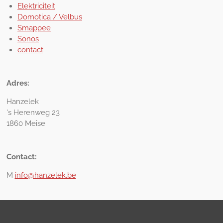
Elektriciteit
Domotica / Velbus
Smappee
Sonos
contact
Adres:
Hanzelek
's Herenweg 23
1860 Meise
Contact:
M
info@hanzelek.be
D
D
D
e
e
e